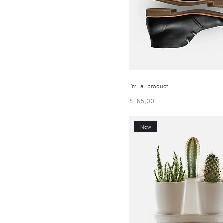
I'm a product
Precio
$ 85,00
New