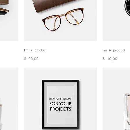
I'm a product
I'm a product
Precio
Precio
$ 20,00
$ 10,00