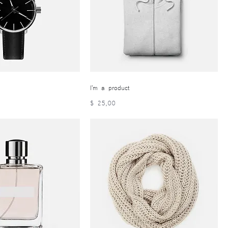
I'm a product
Precio
$ 25,00